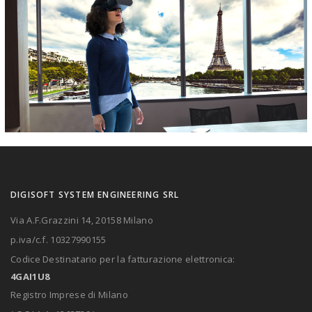
DIGISOFT SYSTEM ENGINEERING SRL
Via A.F.Grazzini 14, 20158 Milano
p.iva/c.f. 10327990155
Codice Destinatario per la fatturazione elettronica:
4GAI1U8
Registro Imprese di Milano